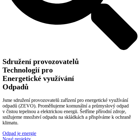
S
družení provozovatelů
T
echnologií pro
E
nergetické využívání
O
dpadů
Jsme sdružení provozovatelů zařízení pro energetické využívání
odpadů (ZEVO). Proměňujeme komunální a průmyslový odpad
v čistou tepelnou a elektrickou energii. Šetříme přírodní zdroje,
snižujeme množství odpadu na skládkách a přispíváme k ochraně
klimatu.
Odpad je energie
Nové projekty