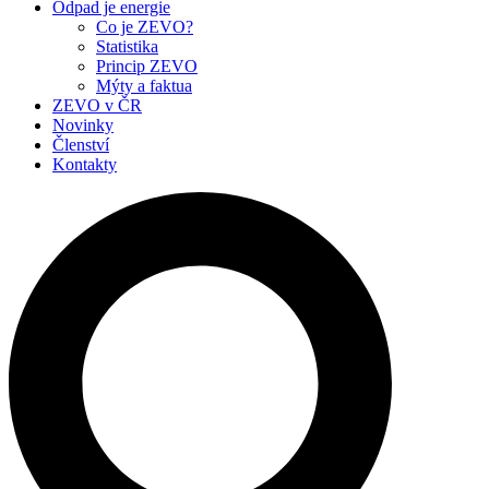
Odpad je energie
Co je ZEVO?
Statistika
Princip ZEVO
Mýty a faktua
ZEVO v ČR
Novinky
Členství
Kontakty