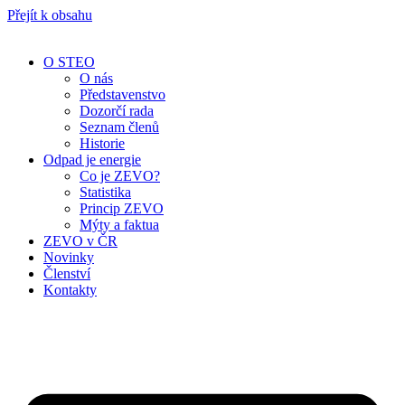
Přejít k obsahu
O STEO
O nás
Představenstvo
Dozorčí rada
Seznam členů
Historie
Odpad je energie
Co je ZEVO?
Statistika
Princip ZEVO
Mýty a faktua
ZEVO v ČR
Novinky
Členství
Kontakty