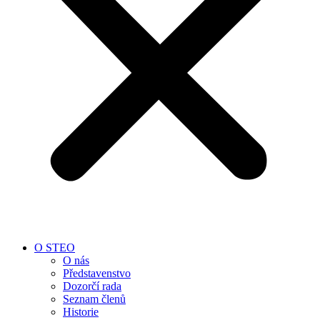
O STEO
O nás
Představenstvo
Dozorčí rada
Seznam členů
Historie