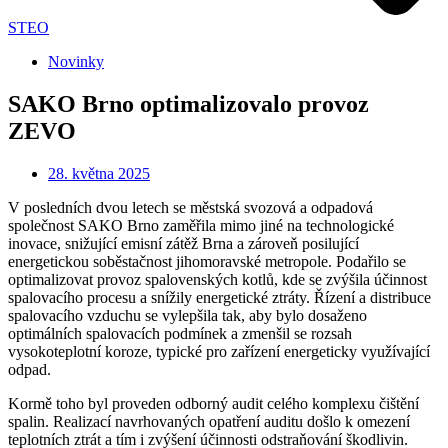
STEO
Novinky
SAKO Brno optimalizovalo provoz
ZEVO
28. května 2025
V posledních dvou letech se městská svozová a odpadová
společnost SAKO Brno zaměřila mimo jiné na technologické
inovace, snižující emisní zátěž Brna a zároveň posilující
energetickou soběstačnost jihomoravské metropole. Podařilo se
optimalizovat provoz spalovenských kotlů, kde se zvýšila účinnost
spalovacího procesu a snížily energetické ztráty. Řízení a distribuce
spalovacího vzduchu se vylepšila tak, aby bylo dosaženo
optimálních spalovacích podmínek a zmenšil se rozsah
vysokoteplotní koroze, typické pro zařízení energeticky využívající
odpad.
Kormě toho byl proveden odborný audit celého komplexu čištění
spalin. Realizací navrhovaných opatření auditu došlo k omezení
teplotních ztrát a tím i zvýšení účinnosti odstraňování škodlivin.