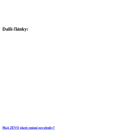
Další články:
Mají ZEVO platit emisní povolenky?