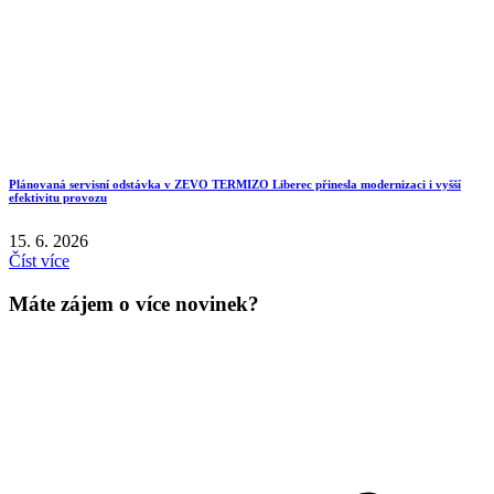
Plánovaná servisní odstávka v ZEVO TERMIZO Liberec přinesla modernizaci i vyšší
efektivitu provozu
15. 6. 2026
Číst více
Máte zájem o více novinek?