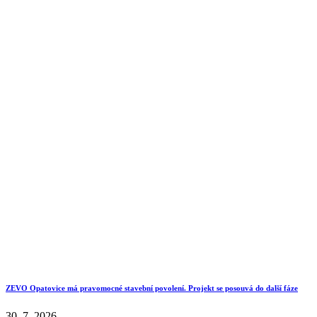
ZEVO Opatovice má pravomocné stavební povolení. Projekt se posouvá do další fáze
30. 7. 2026