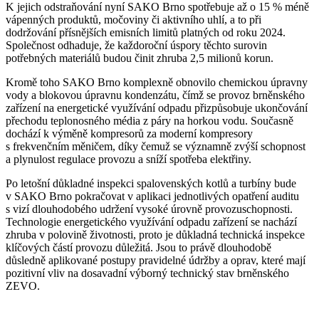
K jejich odstraňování nyní SAKO Brno spotřebuje až o 15 % méně
vápenných produktů, močoviny či aktivního uhlí, a to při
dodržování přísnějších emisních limitů platných od roku 2024.
Společnost odhaduje, že každoroční úspory těchto surovin
potřebných materiálů budou činit zhruba 2,5 milionů korun.
Kromě toho SAKO Brno komplexně obnovilo chemickou úpravny
vody a blokovou úpravnu kondenzátu, čímž se provoz brněnského
zařízení na energetické využívání odpadu přizpůsobuje ukončování
přechodu teplonosného média z páry na horkou vodu. Současně
dochází k výměně kompresorů za moderní kompresory
s frekvenčním měničem, díky čemuž se významně zvýší schopnost
a plynulost regulace provozu a sníží spotřeba elektřiny.
Po letošní důkladné inspekci spalovenských kotlů a turbíny bude
v SAKO Brno pokračovat v aplikaci jednotlivých opatření auditu
s vizí dlouhodobého udržení vysoké úrovně provozuschopnosti.
Technologie energetického využívání odpadu zařízení se nachází
zhruba v polovině životnosti, proto je důkladná technická inspekce
klíčových částí provozu důležitá. Jsou to právě dlouhodobě
důsledně aplikované postupy pravidelné údržby a oprav, které mají
pozitivní vliv na dosavadní výborný technický stav brněnského
ZEVO.