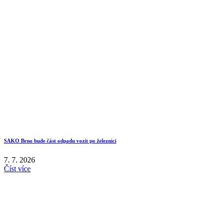
SAKO Brno bude část odpadu vozit po železnici
7. 7. 2026
Číst více