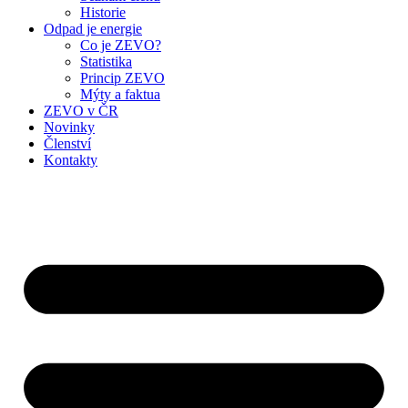
Historie
Odpad je energie
Co je ZEVO?
Statistika
Princip ZEVO
Mýty a faktua
ZEVO v ČR
Novinky
Členství
Kontakty