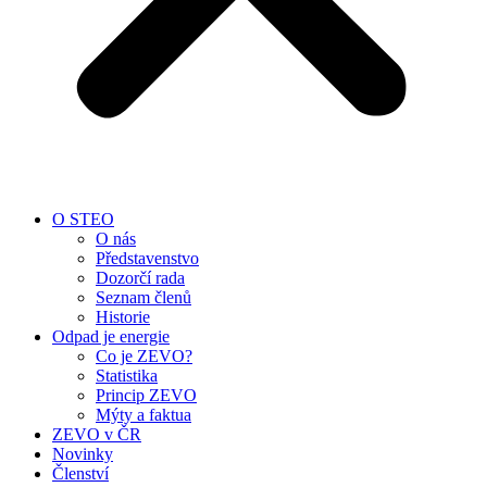
O STEO
O nás
Představenstvo
Dozorčí rada
Seznam členů
Historie
Odpad je energie
Co je ZEVO?
Statistika
Princip ZEVO
Mýty a faktua
ZEVO v ČR
Novinky
Členství