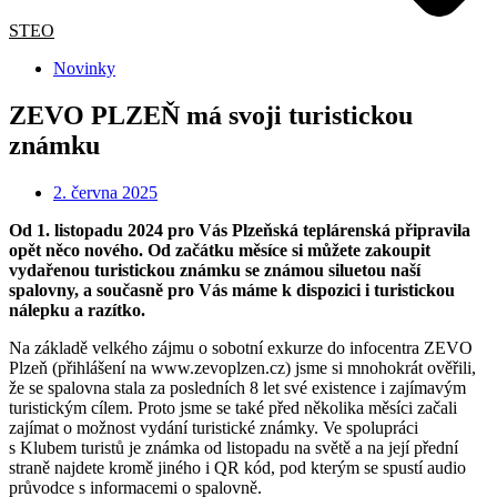
STEO
Novinky
ZEVO PLZEŇ má svoji turistickou
známku
2. června 2025
Od 1. listopadu 2024 pro Vás Plzeňská teplárenská připravila
opět něco nového. Od začátku měsíce si můžete zakoupit
vydařenou turistickou známku se známou siluetou naší
spalovny, a současně pro Vás máme k dispozici i turistickou
nálepku a razítko.
Na základě velkého zájmu o sobotní exkurze do infocentra ZEVO
Plzeň (přihlášení na www.zevoplzen.cz) jsme si mnohokrát ověřili,
že se spalovna stala za posledních 8 let své existence i zajímavým
turistickým cílem. Proto jsme se také před několika měsíci začali
zajímat o možnost vydání turistické známky. Ve spolupráci
s Klubem turistů je známka od listopadu na světě a na její přední
straně najdete kromě jiného i QR kód, pod kterým se spustí audio
průvodce s informacemi o spalovně.