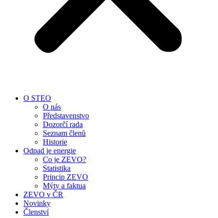
O STEO
O nás
Představenstvo
Dozorčí rada
Seznam členů
Historie
Odpad je energie
Co je ZEVO?
Statistika
Princip ZEVO
Mýty a faktua
ZEVO v ČR
Novinky
Členství