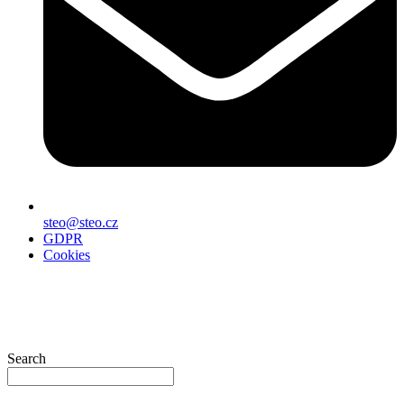
steo@steo.cz
GDPR
Cookies
Search