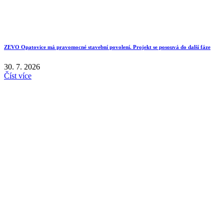
ZEVO Opatovice má pravomocné stavební povolení. Projekt se posouvá do další fáze
30. 7. 2026
Číst více