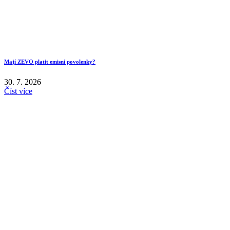
Mají ZEVO platit emisní povolenky?
30. 7. 2026
Číst více