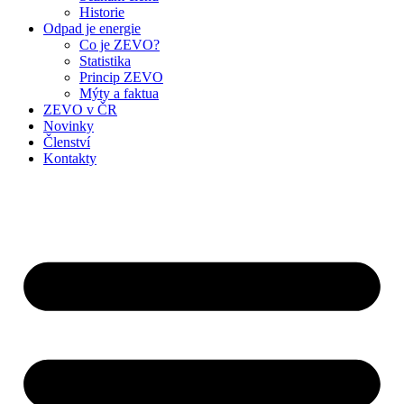
Historie
Odpad je energie
Co je ZEVO?
Statistika
Princip ZEVO
Mýty a faktua
ZEVO v ČR
Novinky
Členství
Kontakty